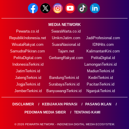
MEDIA NETWORK
Pewarta.co.id
SwaraWarta.co.id
RepublikIndonesia.net
UmkmJatim.com
JadiProfesional.com
WisataRakyat.com
SuaraNasional.id
IDNHits.com
SamudraPikiran.com
Tajam.net
KalimantanKini.com
PelitaDigital.com
GerbangRakyat.com
PelitaDigital.id
IndonesiaTerkini.id
LamonganTerkini.id
JatimTerkini.id
MadiunTerkini.id
JatengTerkini.id
BandungTerkini.id
KediriTerkini.id
JogjaTerkini.id
SurabayaTerkini.id
PacitanTerkini.id
JemberTerkini.id
BanyuwangiTerkini.id
NganjukTerkini.id
DISCLAIMER
KEBIJAKAN PRIVASI
PASANG IKLAN
PEDOMAN MEDIA SIBER
TENTANG KAMI
© 2026 PEWARTA NETWORK - INDONESIA DIGITAL MEDIA ECOSYSTEM.