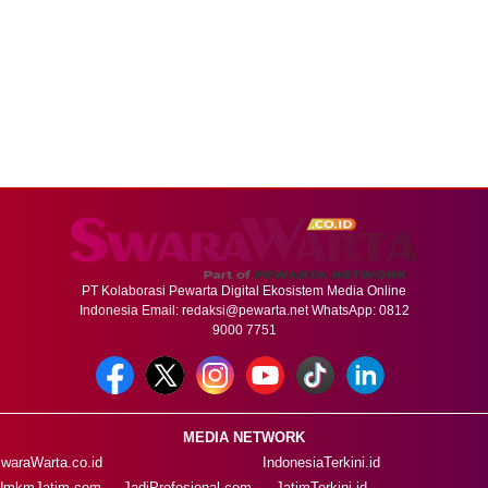
PT Kolaborasi Pewarta Digital Ekosistem Media Online
Indonesia Email:
redaksi@pewarta.net
WhatsApp: 0812
9000 7751
MEDIA NETWORK
waraWarta.co.id
IndonesiaTerkini.id
UmkmJatim.com
JadiProfesional.com
JatimTerkini.id