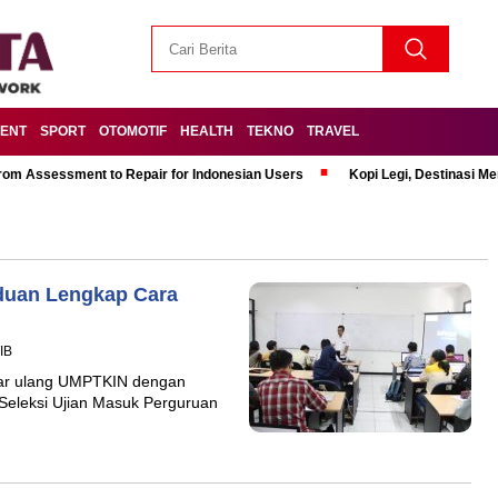
MENT
SPORT
OTOMOTIF
HEALTH
TEKNO
TRAVEL
om Assessment to Repair for Indonesian Users
Kopi Legi, Destinasi 
duan Lengkap Cara
IB
ftar ulang UMPTKIN dengan
 Seleksi Ujian Masuk Perguruan