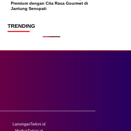
Premium dengan Cita Rasa Gourmet di
Jantung Senopati
TRENDING
LamonganTerkini.id
MadiunTerkini.id