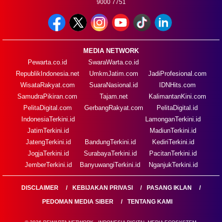
9000 7751
MEDIA NETWORK
Pewarta.co.id
SwaraWarta.co.id
RepublikIndonesia.net
UmkmJatim.com
JadiProfesional.com
WisataRakyat.com
SuaraNasional.id
IDNHits.com
SamudraPikiran.com
Tajam.net
KalimantanKini.com
PelitaDigital.com
GerbangRakyat.com
PelitaDigital.id
IndonesiaTerkini.id
LamonganTerkini.id
JatimTerkini.id
MadiunTerkini.id
JatengTerkini.id
BandungTerkini.id
KediriTerkini.id
JogjaTerkini.id
SurabayaTerkini.id
PacitanTerkini.id
JemberTerkini.id
BanyuwangiTerkini.id
NganjukTerkini.id
DISCLAIMER
KEBIJAKAN PRIVASI
PASANG IKLAN
PEDOMAN MEDIA SIBER
TENTANG KAMI