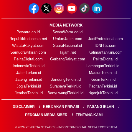
MEDIA NETWORK
Pewarta.co.id
SwaraWarta.co.id
RepublikIndonesia.net
UmkmJatim.com
JadiProfesional.com
WisataRakyat.com
SuaraNasional.id
IDNHits.com
SamudraPikiran.com
Tajam.net
KalimantanKini.com
PelitaDigital.com
GerbangRakyat.com
PelitaDigital.id
IndonesiaTerkini.id
LamonganTerkini.id
JatimTerkini.id
MadiunTerkini.id
JatengTerkini.id
BandungTerkini.id
KediriTerkini.id
JogjaTerkini.id
SurabayaTerkini.id
PacitanTerkini.id
JemberTerkini.id
BanyuwangiTerkini.id
NganjukTerkini.id
DISCLAIMER
KEBIJAKAN PRIVASI
PASANG IKLAN
PEDOMAN MEDIA SIBER
TENTANG KAMI
© 2026 PEWARTA NETWORK - INDONESIA DIGITAL MEDIA ECOSYSTEM.