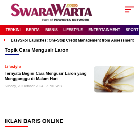
TERKINI
BERITA
BISNIS
LIFESTYLE
ENTERTAINMENT
SPORT
EasySkor Launches: One-Stop Credit Management from Assessment to R
Topik
Cara Mengusir Laron
Lifestyle
Ternyata Begini Cara Mengusir Laron yang
Mengganggu di Malam Hari
Sunday, 20 October 2024 - 21:01 WIB
IKLAN BARIS ONLINE