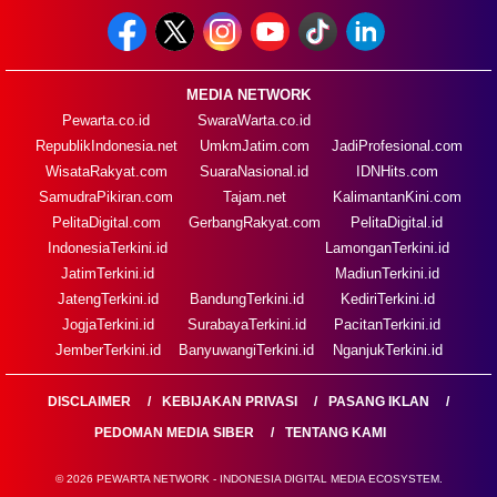
MEDIA NETWORK
Pewarta.co.id
SwaraWarta.co.id
RepublikIndonesia.net
UmkmJatim.com
JadiProfesional.com
WisataRakyat.com
SuaraNasional.id
IDNHits.com
SamudraPikiran.com
Tajam.net
KalimantanKini.com
PelitaDigital.com
GerbangRakyat.com
PelitaDigital.id
IndonesiaTerkini.id
LamonganTerkini.id
JatimTerkini.id
MadiunTerkini.id
JatengTerkini.id
BandungTerkini.id
KediriTerkini.id
JogjaTerkini.id
SurabayaTerkini.id
PacitanTerkini.id
JemberTerkini.id
BanyuwangiTerkini.id
NganjukTerkini.id
DISCLAIMER
KEBIJAKAN PRIVASI
PASANG IKLAN
PEDOMAN MEDIA SIBER
TENTANG KAMI
© 2026 PEWARTA NETWORK - INDONESIA DIGITAL MEDIA ECOSYSTEM.