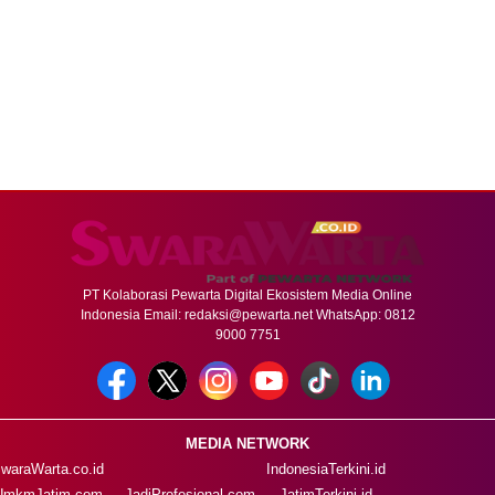
PT Kolaborasi Pewarta Digital Ekosistem Media Online
Indonesia Email:
redaksi@pewarta.net
WhatsApp: 0812
9000 7751
MEDIA NETWORK
waraWarta.co.id
IndonesiaTerkini.id
UmkmJatim.com
JadiProfesional.com
JatimTerkini.id