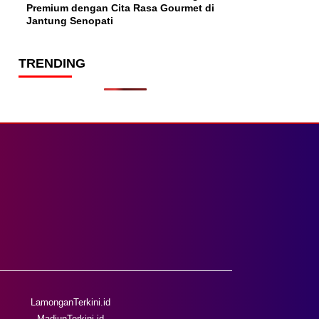
Premium dengan Cita Rasa Gourmet di
Jantung Senopati
TRENDING
LamonganTerkini.id
MadiunTerkini.id