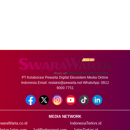
PT Kolaborasi Pewarta Digital Ekosistem Media Online
Indonesia Email:
redaksi@pewarta.net
WhatsApp: 0812
9000 7751
MEDIA NETWORK
waraWarta.co.id
IndonesiaTerkini.id
UmkmJatim.com
JadiProfesional.com
JatimTerkini.id