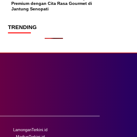
Premium dengan Cita Rasa Gourmet di
Jantung Senopati
TRENDING
LamonganTerkini.id
MadiunTerkini.id