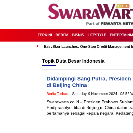
TERKINI
BERITA
BISNIS
LIFESTYLE
ENTERTAIN
EasySkor Launches: One-Stop Credit Management fr
Topik
Duta Besar Indonesia
Didampingi Sang Putra, Presiden
di Beijing China
Berita Terbaru
| Saturday, 9 November 2024 - 08:52 
Swarawarta.co.id – Presiden Prabowo Subiant
Hediprasetyo, tiba di Beijing,m China dalam 
pertamanya sebagai kepala negara. Kedata