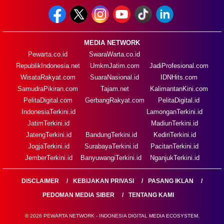
MEDIA NETWORK
Pewarta.co.id
SwaraWarta.co.id
RepublikIndonesia.net
UmkmJatim.com
JadiProfesional.com
WisataRakyat.com
SuaraNasional.id
IDNHits.com
SamudraPikiran.com
Tajam.net
KalimantanKini.com
PelitaDigital.com
GerbangRakyat.com
PelitaDigital.id
IndonesiaTerkini.id
LamonganTerkini.id
JatimTerkini.id
MadiunTerkini.id
JatengTerkini.id
BandungTerkini.id
KediriTerkini.id
JogjaTerkini.id
SurabayaTerkini.id
PacitanTerkini.id
JemberTerkini.id
BanyuwangiTerkini.id
NganjukTerkini.id
DISCLAIMER
KEBIJAKAN PRIVASI
PASANG IKLAN
PEDOMAN MEDIA SIBER
TENTANG KAMI
© 2026 PEWARTA NETWORK - INDONESIA DIGITAL MEDIA ECOSYSTEM.