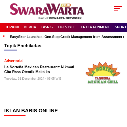
TERKINI
BERITA
BISNIS
LIFESTYLE
ENTERTAINMENT
SPORT
EasySkor Launches: One-Stop Credit Management from Assessment to R
Topik
Enchiladas
Advertorial
La Norteña Mexican Restaurant: Nikmati
Cita Rasa Otentik Meksiko
Tuesday, 31 December 2024 - 05:05 WIB
IKLAN BARIS ONLINE