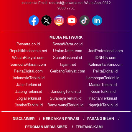
Indonesia Email:
redaksi@pewarta.net
WhatsApp: 0812
9000 7751
MEDIA NETWORK
Pewarta.co.id
SwaraWarta.co.id
RepublikIndonesia.net
UmkmJatim.com
JadiProfesional.com
WisataRakyat.com
SuaraNasional.id
IDNHits.com
SamudraPikiran.com
Tajam.net
KalimantanKini.com
PelitaDigital.com
GerbangRakyat.com
PelitaDigital.id
IndonesiaTerkini.id
LamonganTerkini.id
JatimTerkini.id
MadiunTerkini.id
JatengTerkini.id
BandungTerkini.id
KediriTerkini.id
JogjaTerkini.id
SurabayaTerkini.id
PacitanTerkini.id
JemberTerkini.id
BanyuwangiTerkini.id
NganjukTerkini.id
DISCLAIMER
KEBIJAKAN PRIVASI
PASANG IKLAN
PEDOMAN MEDIA SIBER
TENTANG KAMI