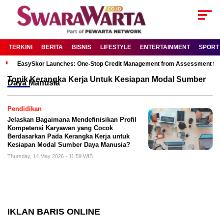
TERKINI
BERITA
BISNIS
LIFESTYLE
ENTERTAINMENT
SPORT
EasySkor Launches: One-Stop Credit Management from Assessment to R
Topik
Kerangka Kerja Untuk Kesiapan Modal Sumber
Daya Manusia
Pendidikan
Jelaskan Bagaimana Mendefinisikan Profil
Kompetensi Karyawan yang Cocok
Berdasarkan Pada Kerangka Kerja untuk
Kesiapan Modal Sumber Daya Manusia?
Thursday, 14 May 2026 - 11:59 WIB
IKLAN BARIS ONLINE