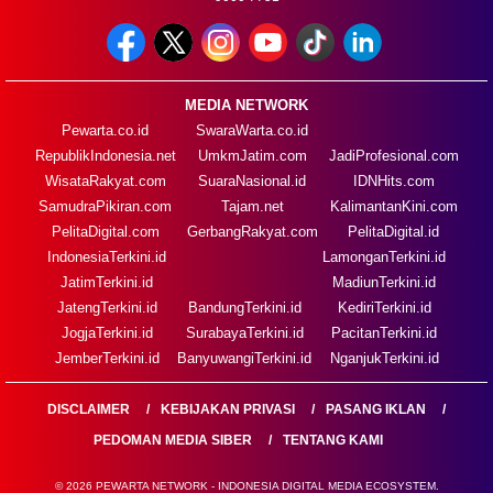
MEDIA NETWORK
Pewarta.co.id
SwaraWarta.co.id
RepublikIndonesia.net
UmkmJatim.com
JadiProfesional.com
WisataRakyat.com
SuaraNasional.id
IDNHits.com
SamudraPikiran.com
Tajam.net
KalimantanKini.com
PelitaDigital.com
GerbangRakyat.com
PelitaDigital.id
IndonesiaTerkini.id
LamonganTerkini.id
JatimTerkini.id
MadiunTerkini.id
JatengTerkini.id
BandungTerkini.id
KediriTerkini.id
JogjaTerkini.id
SurabayaTerkini.id
PacitanTerkini.id
JemberTerkini.id
BanyuwangiTerkini.id
NganjukTerkini.id
DISCLAIMER
KEBIJAKAN PRIVASI
PASANG IKLAN
PEDOMAN MEDIA SIBER
TENTANG KAMI
© 2026 PEWARTA NETWORK - INDONESIA DIGITAL MEDIA ECOSYSTEM.