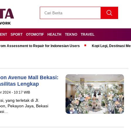
MENT
SPORT
OTOMOTIF
HEALTH
TEKNO
TRAVEL
om Assessment to Repair for Indonesian Users
Kopi Legi, Destinasi 
on Avenue Mall Bekasi:
silitas Lengkap
r 2024 - 10:17 WIB
 yang terletak di Jl.
n, Pekayon Jaya, Bekasi
nasi…