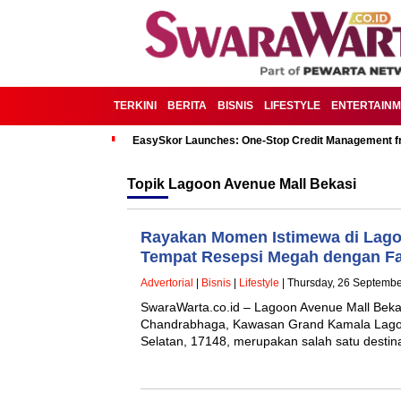
TERKINI
BERITA
BISNIS
LIFESTYLE
ENTERTAIN
EasySkor Launches: One-Stop Credit Management fr
Topik
Lagoon Avenue Mall Bekasi
Rayakan Momen Istimewa di Lago
Tempat Resepsi Megah dengan Fa
Advertorial
|
Bisnis
|
Lifestyle
| Thursday, 26 Septembe
SwaraWarta.co.id – Lagoon Avenue Mall Bekasi,
Chandrabhaga, Kawasan Grand Kamala Lagoo
Selatan, 17148, merupakan salah satu desti