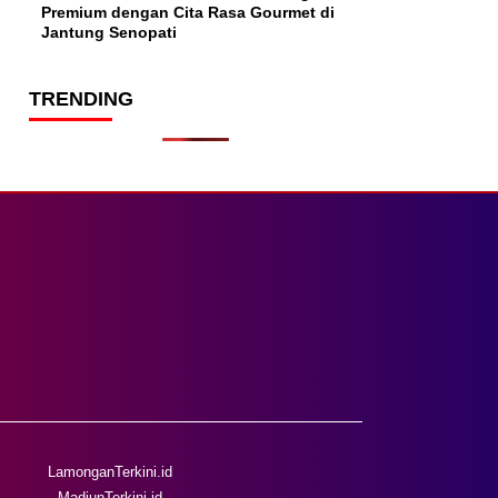
Premium dengan Cita Rasa Gourmet di
Jantung Senopati
TRENDING
LamonganTerkini.id
MadiunTerkini.id