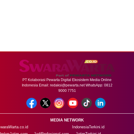
PT Kolaborasi Pewarta Digital Ekosistem Media Online
Indonesia Email:
redaksi@pewarta.net
WhatsApp: 0812
9000 7751
MEDIA NETWORK
waraWarta.co.id
IndonesiaTerkini.id
UmkmJatim.com
JadiProfesional.com
JatimTerkini.id