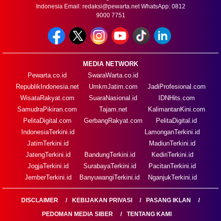
Indonesia Email:
redaksi@pewarta.net
WhatsApp: 0812
9000 7751
MEDIA NETWORK
Pewarta.co.id
SwaraWarta.co.id
RepublikIndonesia.net
UmkmJatim.com
JadiProfesional.com
WisataRakyat.com
SuaraNasional.id
IDNHits.com
SamudraPikiran.com
Tajam.net
KalimantanKini.com
PelitaDigital.com
GerbangRakyat.com
PelitaDigital.id
IndonesiaTerkini.id
LamonganTerkini.id
JatimTerkini.id
MadiunTerkini.id
JatengTerkini.id
BandungTerkini.id
KediriTerkini.id
JogjaTerkini.id
SurabayaTerkini.id
PacitanTerkini.id
JemberTerkini.id
BanyuwangiTerkini.id
NganjukTerkini.id
DISCLAIMER
KEBIJAKAN PRIVASI
PASANG IKLAN
PEDOMAN MEDIA SIBER
TENTANG KAMI