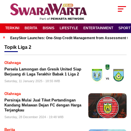
TERKINI
BERITA
BISNIS
LIFESTYLE
ENTERTAINMENT
SPORT
EasySkor Launches: One-Stop Credit Management from Assessment to R
Topik
Liga 2
Olahraga
Persela Lamongan dan Gresik United Siap
Berjuang di Laga Terakhir Babak 1 Liga 2
Saturday, 11 January 2025 - 18:55 WIB
Olahraga
Persiraja Mulai Jual Tiket Pertandingan
Kandang Melawan Dejan FC dengan Harga
Terjangkau
Saturday, 28 December 2024 - 19:48 WIB
Berita