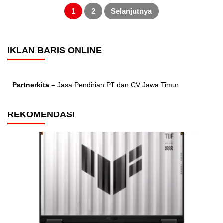
Posts
pagination
1
2
Selanjutnya
IKLAN BARIS ONLINE
Partnerkita –
Jasa Pendirian PT dan CV Jawa Timur
REKOMENDASI