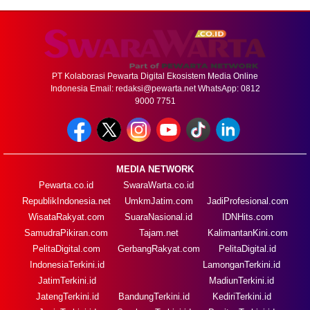
PT Kolaborasi Pewarta Digital Ekosistem Media Online
Indonesia Email:
redaksi@pewarta.net
WhatsApp: 0812
9000 7751
MEDIA NETWORK
Pewarta.co.id
SwaraWarta.co.id
RepublikIndonesia.net
UmkmJatim.com
JadiProfesional.com
WisataRakyat.com
SuaraNasional.id
IDNHits.com
SamudraPikiran.com
Tajam.net
KalimantanKini.com
PelitaDigital.com
GerbangRakyat.com
PelitaDigital.id
IndonesiaTerkini.id
LamonganTerkini.id
JatimTerkini.id
MadiunTerkini.id
JatengTerkini.id
BandungTerkini.id
KediriTerkini.id