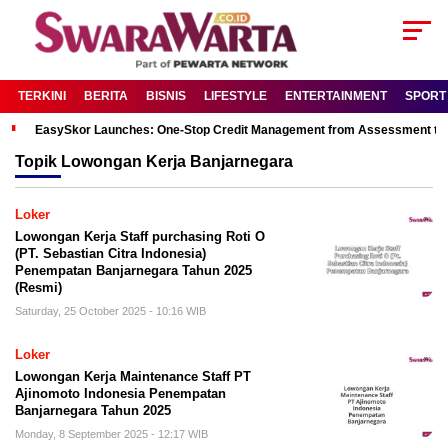
TERKINI
BERITA
BISNIS
LIFESTYLE
ENTERTAINMENT
SPORT
EasySkor Launches: One-Stop Credit Management from Assessment to R
Topik
Lowongan Kerja Banjarnegara
Loker
Lowongan Kerja Staff purchasing Roti O
(PT. Sebastian Citra Indonesia)
Penempatan Banjarnegara Tahun 2025
(Resmi)
Saturday, 25 October 2025 - 10:16 WIB
Loker
Lowongan Kerja Maintenance Staff PT
Ajinomoto Indonesia Penempatan
Banjarnegara Tahun 2025
Monday, 8 September 2025 - 12:17 WIB