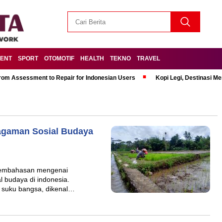
MENT
SPORT
OTOMOTIF
HEALTH
TEKNO
TRAVEL
om Assessment to Repair for Indonesian Users
Kopi Legi, Destinasi 
agaman Sosial Budaya
 pembahasan mengenai
 budaya di indonesia.
 suku bangsa, dikenal…