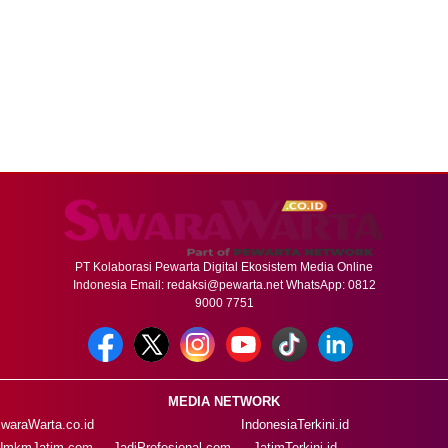
PT Kolaborasi Pewarta Digital Ekosistem Media Online
Indonesia Email:
redaksi@pewarta.net
WhatsApp: 0812
9000 7751
MEDIA NETWORK
waraWarta.co.id
IndonesiaTerkini.id
UmkmJatim.com
JadiProfesional.com
JatimTerkini.id