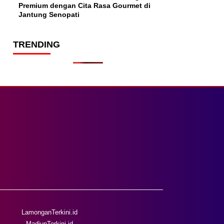
Premium dengan Cita Rasa Gourmet di
Jantung Senopati
TRENDING
LamonganTerkini.id
MadiunTerkini.id