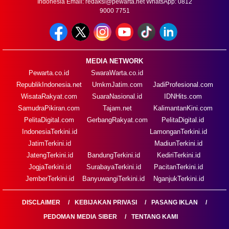
Indonesia Email:
redaksi@pewarta.net
WhatsApp: 0812
9000 7751
MEDIA NETWORK
Pewarta.co.id
SwaraWarta.co.id
RepublikIndonesia.net
UmkmJatim.com
JadiProfesional.com
WisataRakyat.com
SuaraNasional.id
IDNHits.com
SamudraPikiran.com
Tajam.net
KalimantanKini.com
PelitaDigital.com
GerbangRakyat.com
PelitaDigital.id
IndonesiaTerkini.id
LamonganTerkini.id
JatimTerkini.id
MadiunTerkini.id
JatengTerkini.id
BandungTerkini.id
KediriTerkini.id
JogjaTerkini.id
SurabayaTerkini.id
PacitanTerkini.id
JemberTerkini.id
BanyuwangiTerkini.id
NganjukTerkini.id
DISCLAIMER
KEBIJAKAN PRIVASI
PASANG IKLAN
PEDOMAN MEDIA SIBER
TENTANG KAMI