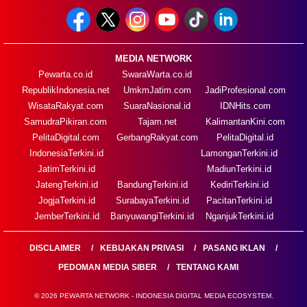
MEDIA NETWORK
Pewarta.co.id
SwaraWarta.co.id
RepublikIndonesia.net
UmkmJatim.com
JadiProfesional.com
WisataRakyat.com
SuaraNasional.id
IDNHits.com
SamudraPikiran.com
Tajam.net
KalimantanKini.com
PelitaDigital.com
GerbangRakyat.com
PelitaDigital.id
IndonesiaTerkini.id
LamonganTerkini.id
JatimTerkini.id
MadiunTerkini.id
JatengTerkini.id
BandungTerkini.id
KediriTerkini.id
JogjaTerkini.id
SurabayaTerkini.id
PacitanTerkini.id
JemberTerkini.id
BanyuwangiTerkini.id
NganjukTerkini.id
DISCLAIMER
KEBIJAKAN PRIVASI
PASANG IKLAN
PEDOMAN MEDIA SIBER
TENTANG KAMI
© 2026 PEWARTA NETWORK - INDONESIA DIGITAL MEDIA ECOSYSTEM.