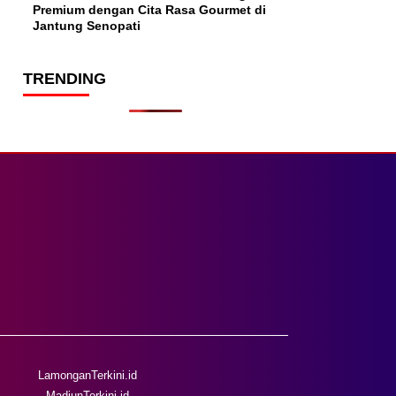
Premium dengan Cita Rasa Gourmet di
Jantung Senopati
TRENDING
LamonganTerkini.id
MadiunTerkini.id