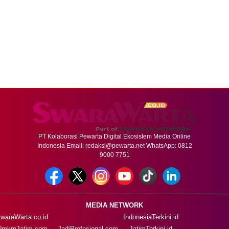
PT Kolaborasi Pewarta Digital Ekosistem Media Online
Indonesia Email:
redaksi@pewarta.net
WhatsApp: 0812
9000 7751
MEDIA NETWORK
waraWarta.co.id
IndonesiaTerkini.id
UmkmJatim.com
JadiProfesional.com
JatimTerkini.id