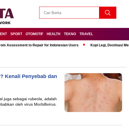
MENT
SPORT
OTOMOTIF
HEALTH
TEKNO
TRAVEL
om Assessment to Repair for Indonesian Users
Kopi Legi, Destinasi 
? Kenali Penyebab dan
l juga sebagai rubeola, adalah
babkan oleh virus Morbillivirus.