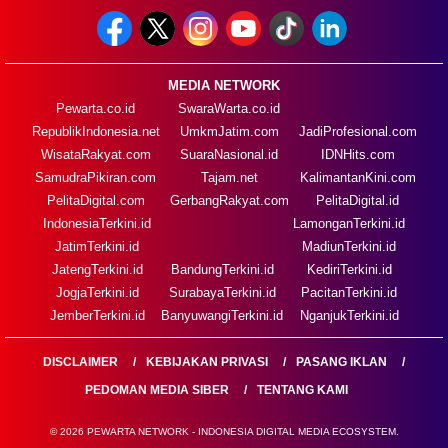
MEDIA NETWORK
Pewarta.co.id
SwaraWarta.co.id
RepublikIndonesia.net
UmkmJatim.com
JadiProfesional.com
WisataRakyat.com
SuaraNasional.id
IDNHits.com
SamudraPikiran.com
Tajam.net
KalimantanKini.com
PelitaDigital.com
GerbangRakyat.com
PelitaDigital.id
IndonesiaTerkini.id
LamonganTerkini.id
JatimTerkini.id
MadiunTerkini.id
JatengTerkini.id
BandungTerkini.id
KediriTerkini.id
JogjaTerkini.id
SurabayaTerkini.id
PacitanTerkini.id
JemberTerkini.id
BanyuwangiTerkini.id
NganjukTerkini.id
DISCLAIMER
KEBIJAKAN PRIVASI
PASANG IKLAN
PEDOMAN MEDIA SIBER
TENTANG KAMI
© 2026 PEWARTA NETWORK - INDONESIA DIGITAL MEDIA ECOSYSTEM.