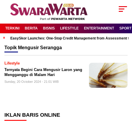
TERKINI
BERITA
BISNIS
LIFESTYLE
ENTERTAINMENT
SPORT
EasySkor Launches: One-Stop Credit Management from Assessment to R
Topik
Mengusir Serangga
Lifestyle
Ternyata Begini Cara Mengusir Laron yang
Mengganggu di Malam Hari
Sunday, 20 October 2024 - 21:01 WIB
IKLAN BARIS ONLINE