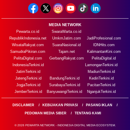
MEDIA NETWORK
Pewarta.co.id
SwaraWarta.co.id
RepublikIndonesia.net
UmkmJatim.com
JadiProfesional.com
WisataRakyat.com
SuaraNasional.id
IDNHits.com
SamudraPikiran.com
Tajam.net
KalimantanKini.com
PelitaDigital.com
GerbangRakyat.com
PelitaDigital.id
IndonesiaTerkini.id
LamonganTerkini.id
JatimTerkini.id
MadiunTerkini.id
JatengTerkini.id
BandungTerkini.id
KediriTerkini.id
JogjaTerkini.id
SurabayaTerkini.id
PacitanTerkini.id
JemberTerkini.id
BanyuwangiTerkini.id
NganjukTerkini.id
DISCLAIMER
KEBIJAKAN PRIVASI
PASANG IKLAN
PEDOMAN MEDIA SIBER
TENTANG KAMI
© 2026 PEWARTA NETWORK - INDONESIA DIGITAL MEDIA ECOSYSTEM.