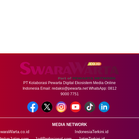
PT Kolaborasi Pewarta Digital Ekosistem Media Online
Indonesia Email:
redaksi@pewarta.net
WhatsApp: 0812
9000 7751
MEDIA NETWORK
waraWarta.co.id
IndonesiaTerkini.id
UmkmJatim.com
JadiProfesional.com
JatimTerkini.id