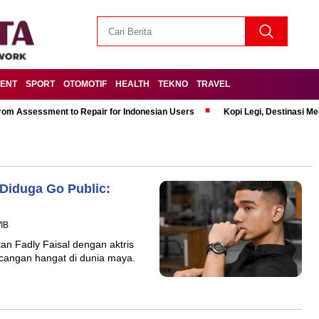
MENT
SPORT
OTOMOTIF
HEALTH
TEKNO
TRAVEL
om Assessment to Repair for Indonesian Users
Kopi Legi, Destinasi 
 Diduga Go Public:
WIB
an Fadly Faisal dengan aktris
ncangan hangat di dunia maya.