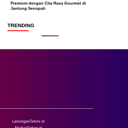
Premium dengan Cita Rasa Gourmet di
Jantung Senopati
TRENDING
LamonganTerkini.id
MadiunTerkini.id