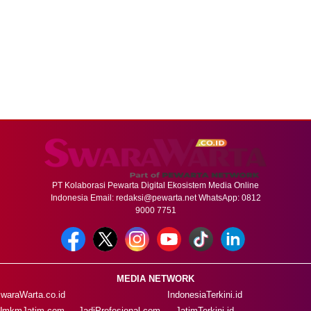
PT Kolaborasi Pewarta Digital Ekosistem Media Online
Indonesia Email:
redaksi@pewarta.net
WhatsApp: 0812
9000 7751
MEDIA NETWORK
waraWarta.co.id
IndonesiaTerkini.id
UmkmJatim.com
JadiProfesional.com
JatimTerkini.id