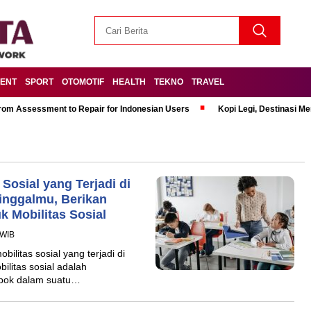
MENT
SPORT
OTOMOTIF
HEALTH
TEKNO
TRAVEL
om Assessment to Repair for Indonesian Users
Kopi Legi, Destinasi 
Sosial yang Terjadi di
inggalmu, Berikan
 Mobilitas Sosial
 WIB
ilitas sosial yang terjadi di
litas sosial adalah
ompok dalam suatu…