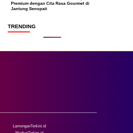
Premium dengan Cita Rasa Gourmet di
Jantung Senopati
TRENDING
LamonganTerkini.id
MadiunTerkini.id