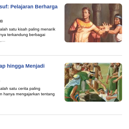
uf: Pelajaran Berharga
IB
lah satu kisah paling menarik
nya terkandung berbagai
n,…
lap hingga Menjadi
B
lah satu cerita paling
kan hanya mengajarkan tentang