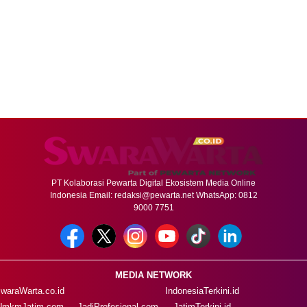
PT Kolaborasi Pewarta Digital Ekosistem Media Online
Indonesia Email:
redaksi@pewarta.net
WhatsApp: 0812
9000 7751
MEDIA NETWORK
waraWarta.co.id
IndonesiaTerkini.id
UmkmJatim.com
JadiProfesional.com
JatimTerkini.id