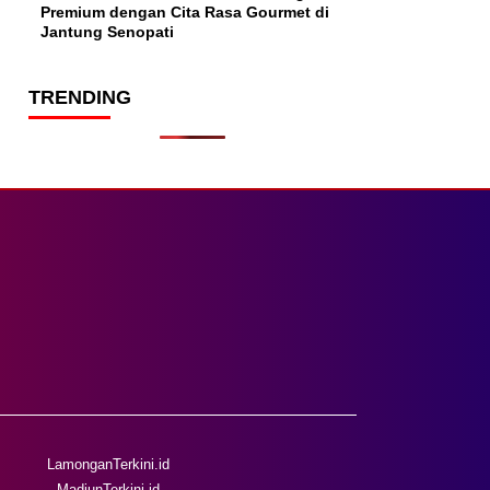
Premium dengan Cita Rasa Gourmet di
Jantung Senopati
TRENDING
LamonganTerkini.id
MadiunTerkini.id