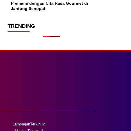
Premium dengan Cita Rasa Gourmet di
Jantung Senopati
TRENDING
LamonganTerkini.id
MadiunTerkini.id