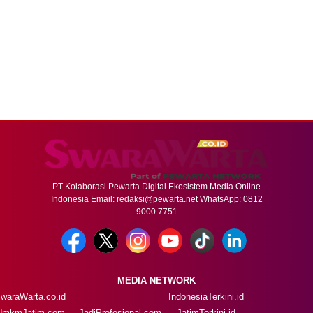
PT Kolaborasi Pewarta Digital Ekosistem Media Online
Indonesia Email:
redaksi@pewarta.net
WhatsApp: 0812
9000 7751
MEDIA NETWORK
waraWarta.co.id
IndonesiaTerkini.id
UmkmJatim.com
JadiProfesional.com
JatimTerkini.id