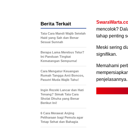
SwaraWarta.co
Berita Terkait
mencolok? Dala
Tata Cara Mandi Wajib Setelah
tahap penting 
Haid yang Sah dan Benar
Sesuai Sunnah
Meski sering d
Berapa Lama Merebus Telur?
signifikan.
Ini Panduan Tingkat
Kematangan Sempurna!
Memahami perb
Cara Mengatur Keuangan
mempersiapkan 
Rumah Tangga Anti Boncos,
penjelasannya.
Pasutri Muda Wajib Tahu!
Ingin Rezeki Lancar dan Hati
Tenang? Simak Tata Cara
Sholat Dhuha yang Benar
Berikut Ini!
6 Cara Merawat Anjing
Peliharaan bagi Pemula agar
Tetap Sehat dan Bahagia