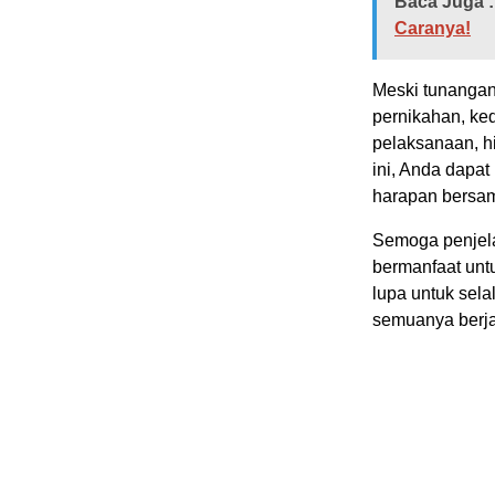
Baca Juga :
Caranya!
Meski tunangan
pernikahan, ke
pelaksanaan, h
ini, Anda dapa
harapan bersa
Semoga penjel
bermanfaat unt
lupa untuk sel
semuanya berja