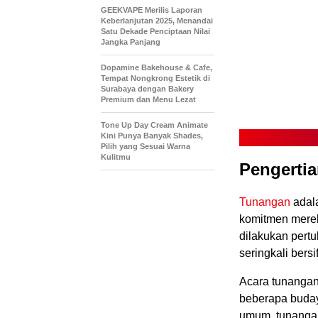
GEEKVAPE Merilis Laporan
Keberlanjutan 2025, Menandai
Satu Dekade Penciptaan Nilai
Jangka Panjang
Dopamine Bakehouse & Cafe,
Tempat Nongkrong Estetik di
Surabaya dengan Bakery
Premium dan Menu Lezat
Tone Up Day Cream Animate
Kini Punya Banyak Shades,
Pilih yang Sesuai Warna
Kulitmu
Pengerti
Tunangan
adal
komitmen merek
dilakukan pert
seringkali bers
Acara tunangan
beberapa budaya
umum, tunangan