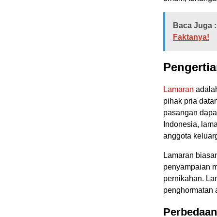
Baca Juga :
Faktanya!
Pengerti
Lamaran
adalah
pihak pria data
pasangan dapat
Indonesia, lam
anggota keluar
Lamaran biasan
penyampaian ma
pernikahan. La
penghormatan a
Perbedaan