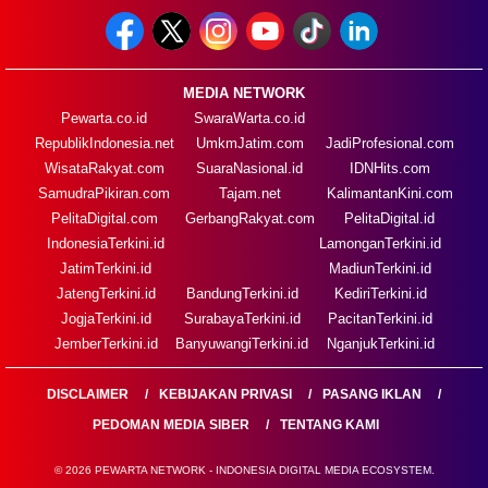
MEDIA NETWORK
Pewarta.co.id
SwaraWarta.co.id
RepublikIndonesia.net
UmkmJatim.com
JadiProfesional.com
WisataRakyat.com
SuaraNasional.id
IDNHits.com
SamudraPikiran.com
Tajam.net
KalimantanKini.com
PelitaDigital.com
GerbangRakyat.com
PelitaDigital.id
IndonesiaTerkini.id
LamonganTerkini.id
JatimTerkini.id
MadiunTerkini.id
JatengTerkini.id
BandungTerkini.id
KediriTerkini.id
JogjaTerkini.id
SurabayaTerkini.id
PacitanTerkini.id
JemberTerkini.id
BanyuwangiTerkini.id
NganjukTerkini.id
DISCLAIMER
KEBIJAKAN PRIVASI
PASANG IKLAN
PEDOMAN MEDIA SIBER
TENTANG KAMI
© 2026 PEWARTA NETWORK - INDONESIA DIGITAL MEDIA ECOSYSTEM.