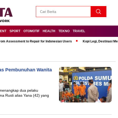
MENT
SPORT
OTOMOTIF
HEALTH
TEKNO
TRAVEL
om Assessment to Repair for Indonesian Users
Kopi Legi, Destinasi 
tas Pembunuhan Wanita
 menangkap dua pelaku
 Rusti alias Yana (42) yang