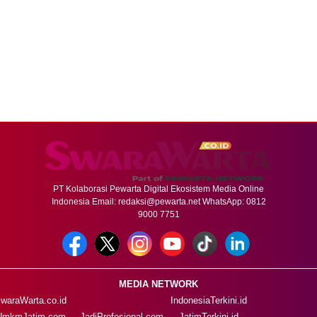
PT Kolaborasi Pewarta Digital Ekosistem Media Online
Indonesia Email:
redaksi@pewarta.net
WhatsApp: 0812
9000 7751
MEDIA NETWORK
waraWarta.co.id
IndonesiaTerkini.id
UmkmJatim.com
JadiProfesional.com
JatimTerkini.id