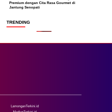
Premium dengan Cita Rasa Gourmet di
Jantung Senopati
TRENDING
LamonganTerkini.id
MadiunTerkini.id