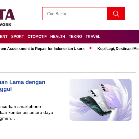
MENT
SPORT
OTOMOTIF
HEALTH
TEKNO
TRAVEL
om Assessment to Repair for Indonesian Users
Kopi Legi, Destinasi 
han Lama dengan
ggul
luncurkan smartphone
kan kombinasi antara daya
 segmen…