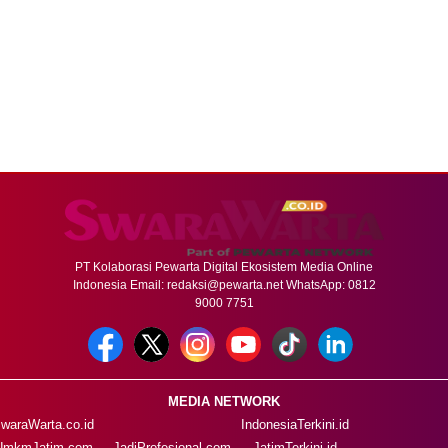
PT Kolaborasi Pewarta Digital Ekosistem Media Online
Indonesia Email:
redaksi@pewarta.net
WhatsApp: 0812
9000 7751
MEDIA NETWORK
waraWarta.co.id
IndonesiaTerkini.id
UmkmJatim.com
JadiProfesional.com
JatimTerkini.id