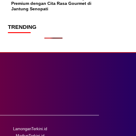
Premium dengan Cita Rasa Gourmet di
Jantung Senopati
TRENDING
LamonganTerkini.id
MadiunTerkini.id