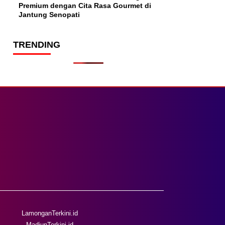
Premium dengan Cita Rasa Gourmet di
Jantung Senopati
TRENDING
LamonganTerkini.id
MadiunTerkini.id