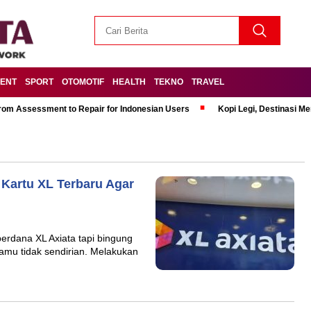
MENT
SPORT
OTOMOTIF
HEALTH
TEKNO
TRAVEL
om Assessment to Repair for Indonesian Users
Kopi Legi, Destinasi 
i Kartu XL Terbaru Agar
erdana XL Axiata tapi bingung
mu tidak sendirian. Melakukan