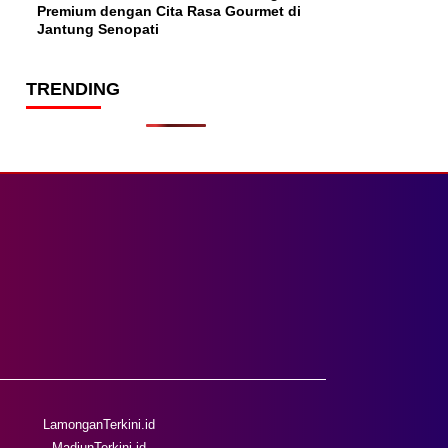
Premium dengan Cita Rasa Gourmet di
Jantung Senopati
TRENDING
LamonganTerkini.id
MadiunTerkini.id