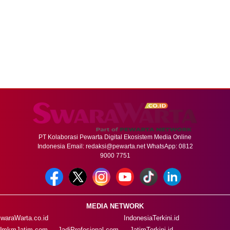
PT Kolaborasi Pewarta Digital Ekosistem Media Online
Indonesia Email:
redaksi@pewarta.net
WhatsApp: 0812
9000 7751
MEDIA NETWORK
waraWarta.co.id
IndonesiaTerkini.id
UmkmJatim.com
JadiProfesional.com
JatimTerkini.id