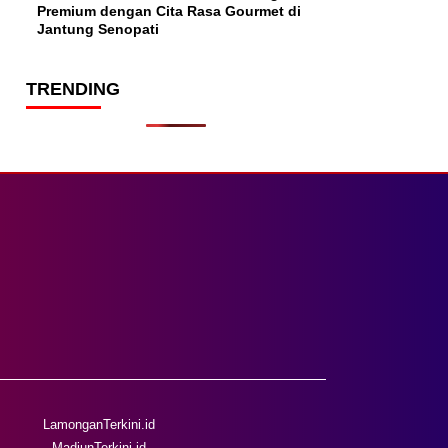
Premium dengan Cita Rasa Gourmet di
Jantung Senopati
TRENDING
LamonganTerkini.id
MadiunTerkini.id