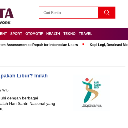
MENT
SPORT
OTOMOTIF
HEALTH
TEKNO
TRAVEL
om Assessment to Repair for Indonesian Users
Kopi Legi, Destinasi 
Apakah Libur? Inilah
49 WIB
nuhi dengan berbagai
alah Hari Santri Nasional yang
itu,…