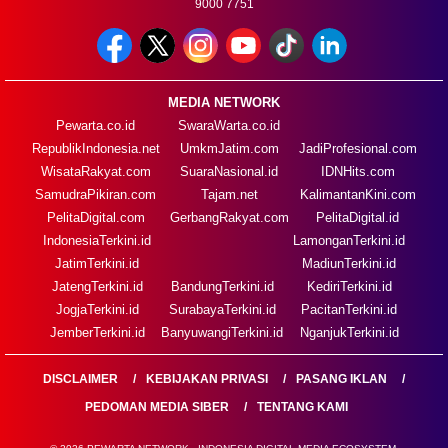
9000 7751
MEDIA NETWORK
Pewarta.co.id
SwaraWarta.co.id
RepublikIndonesia.net
UmkmJatim.com
JadiProfesional.com
WisataRakyat.com
SuaraNasional.id
IDNHits.com
SamudraPikiran.com
Tajam.net
KalimantanKini.com
PelitaDigital.com
GerbangRakyat.com
PelitaDigital.id
IndonesiaTerkini.id
LamonganTerkini.id
JatimTerkini.id
MadiunTerkini.id
JatengTerkini.id
BandungTerkini.id
KediriTerkini.id
JogjaTerkini.id
SurabayaTerkini.id
PacitanTerkini.id
JemberTerkini.id
BanyuwangiTerkini.id
NganjukTerkini.id
DISCLAIMER
KEBIJAKAN PRIVASI
PASANG IKLAN
PEDOMAN MEDIA SIBER
TENTANG KAMI