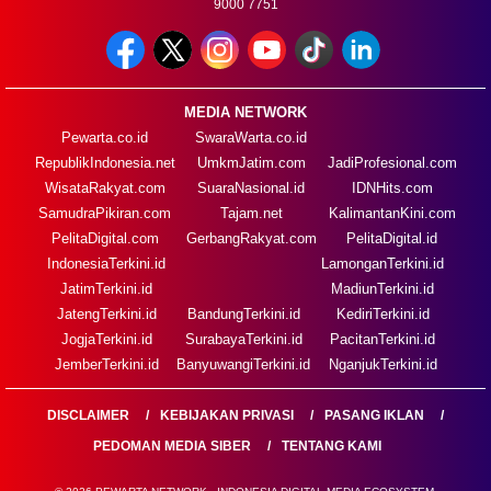
9000 7751
MEDIA NETWORK
Pewarta.co.id
SwaraWarta.co.id
RepublikIndonesia.net
UmkmJatim.com
JadiProfesional.com
WisataRakyat.com
SuaraNasional.id
IDNHits.com
SamudraPikiran.com
Tajam.net
KalimantanKini.com
PelitaDigital.com
GerbangRakyat.com
PelitaDigital.id
IndonesiaTerkini.id
LamonganTerkini.id
JatimTerkini.id
MadiunTerkini.id
JatengTerkini.id
BandungTerkini.id
KediriTerkini.id
JogjaTerkini.id
SurabayaTerkini.id
PacitanTerkini.id
JemberTerkini.id
BanyuwangiTerkini.id
NganjukTerkini.id
DISCLAIMER
KEBIJAKAN PRIVASI
PASANG IKLAN
PEDOMAN MEDIA SIBER
TENTANG KAMI