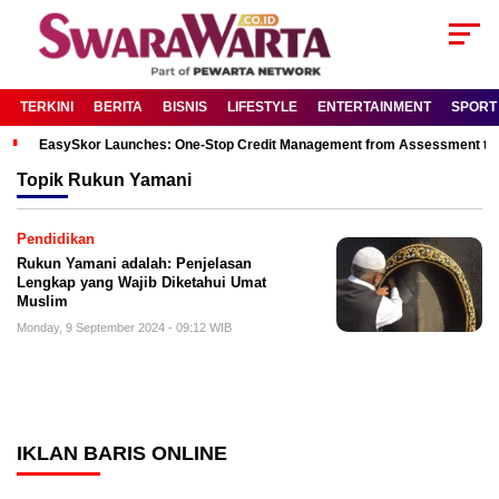
TERKINI
BERITA
BISNIS
LIFESTYLE
ENTERTAINMENT
SPORT
EasySkor Launches: One-Stop Credit Management from Assessment to R
Topik
Rukun Yamani
Pendidikan
Rukun Yamani adalah: Penjelasan
Lengkap yang Wajib Diketahui Umat
Muslim
Monday, 9 September 2024 - 09:12 WIB
IKLAN BARIS ONLINE