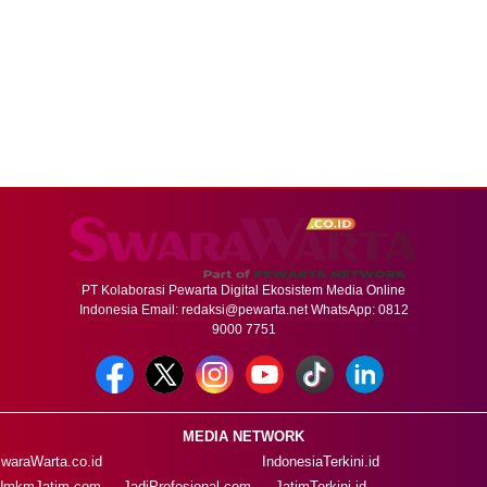
PT Kolaborasi Pewarta Digital Ekosistem Media Online
Indonesia Email:
redaksi@pewarta.net
WhatsApp: 0812
9000 7751
MEDIA NETWORK
waraWarta.co.id
IndonesiaTerkini.id
UmkmJatim.com
JadiProfesional.com
JatimTerkini.id