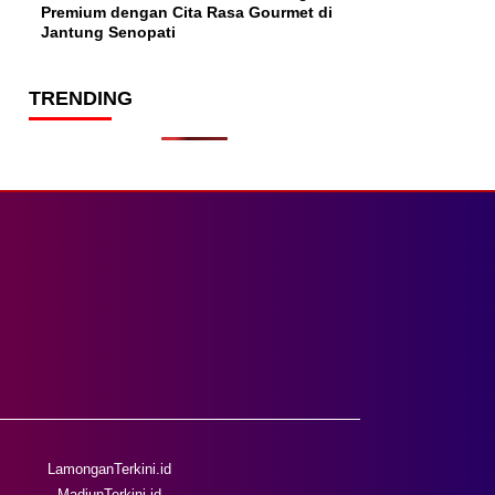
Premium dengan Cita Rasa Gourmet di
Jantung Senopati
TRENDING
LamonganTerkini.id
MadiunTerkini.id