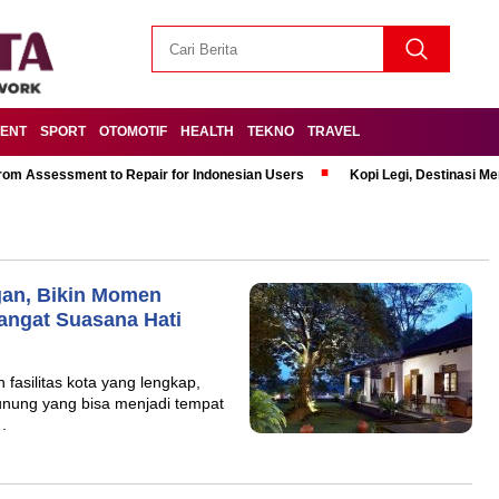
MENT
SPORT
OTOMOTIF
HEALTH
TEKNO
TRAVEL
om Assessment to Repair for Indonesian Users
Kopi Legi, Destinasi 
gan, Bikin Momen
angat Suasana Hati
 fasilitas kota yang lengkap,
ung yang bisa menjadi tempat
.