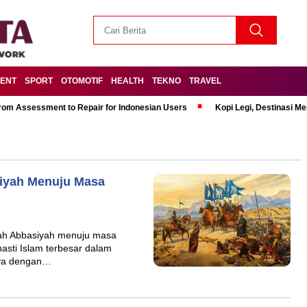
MENT
SPORT
OTOMOTIF
HEALTH
TEKNO
TRAVEL
om Assessment to Repair for Indonesian Users
Kopi Legi, Destinasi 
iyah Menuju Masa
ah Abbasiyah menuju masa
asti Islam terbesar dalam
nya dengan…