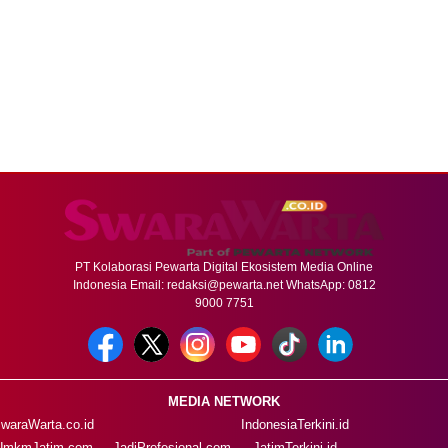
PT Kolaborasi Pewarta Digital Ekosistem Media Online
Indonesia Email:
redaksi@pewarta.net
WhatsApp: 0812
9000 7751
MEDIA NETWORK
waraWarta.co.id
IndonesiaTerkini.id
UmkmJatim.com
JadiProfesional.com
JatimTerkini.id