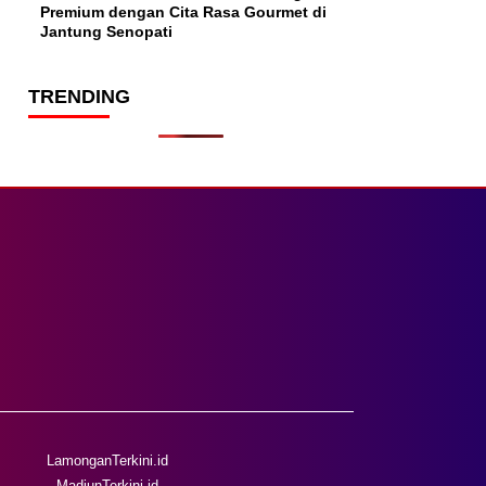
Premium dengan Cita Rasa Gourmet di
Jantung Senopati
TRENDING
LamonganTerkini.id
MadiunTerkini.id