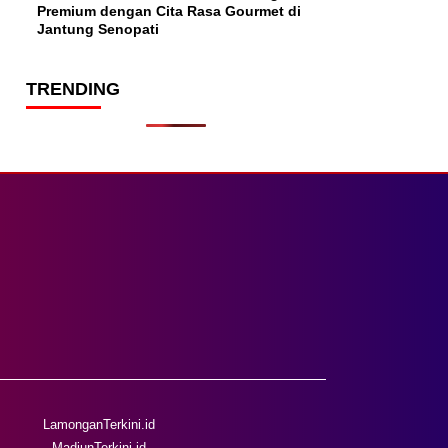
Premium dengan Cita Rasa Gourmet di
Jantung Senopati
TRENDING
LamonganTerkini.id
MadiunTerkini.id