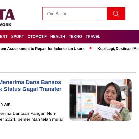
MENT
SPORT
OTOMOTIF
HEALTH
TEKNO
TRAVEL
om Assessment to Repair for Indonesian Users
Kopi Legi, Destinasi 
 Menerima Dana Bansos
k Status Gagal Transfer
30 WIB
nerima Bantuan Pangan Non-
er 2024, pemerintah telah mulai