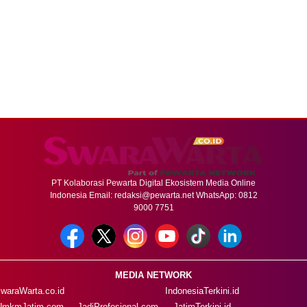
PT Kolaborasi Pewarta Digital Ekosistem Media Online
Indonesia Email:
redaksi@pewarta.net
WhatsApp: 0812
9000 7751
MEDIA NETWORK
waraWarta.co.id
IndonesiaTerkini.id
UmkmJatim.com
JadiProfesional.com
JatimTerkini.id