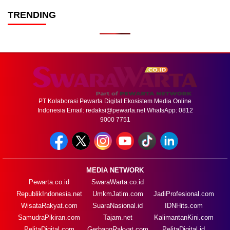
TRENDING
PT Kolaborasi Pewarta Digital Ekosistem Media Online
Indonesia Email:
redaksi@pewarta.net
WhatsApp: 0812
9000 7751
MEDIA NETWORK
Pewarta.co.id
SwaraWarta.co.id
RepublikIndonesia.net
UmkmJatim.com
JadiProfesional.com
WisataRakyat.com
SuaraNasional.id
IDNHits.com
SamudraPikiran.com
Tajam.net
KalimantanKini.com
PelitaDigital.com
GerbangRakyat.com
PelitaDigital.id