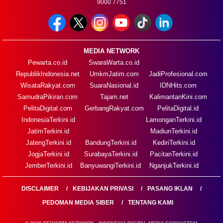
9000 7751
MEDIA NETWORK
Pewarta.co.id
SwaraWarta.co.id
RepublikIndonesia.net
UmkmJatim.com
JadiProfesional.com
WisataRakyat.com
SuaraNasional.id
IDNHits.com
SamudraPikiran.com
Tajam.net
KalimantanKini.com
PelitaDigital.com
GerbangRakyat.com
PelitaDigital.id
IndonesiaTerkini.id
LamonganTerkini.id
JatimTerkini.id
MadiunTerkini.id
JatengTerkini.id
BandungTerkini.id
KediriTerkini.id
JogjaTerkini.id
SurabayaTerkini.id
PacitanTerkini.id
JemberTerkini.id
BanyuwangiTerkini.id
NganjukTerkini.id
DISCLAIMER
KEBIJAKAN PRIVASI
PASANG IKLAN
PEDOMAN MEDIA SIBER
TENTANG KAMI