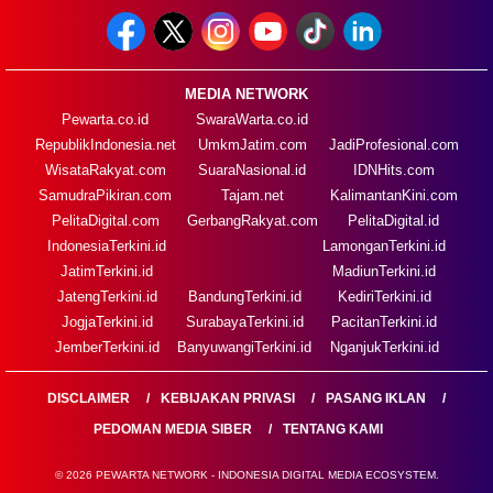
MEDIA NETWORK
Pewarta.co.id
SwaraWarta.co.id
RepublikIndonesia.net
UmkmJatim.com
JadiProfesional.com
WisataRakyat.com
SuaraNasional.id
IDNHits.com
SamudraPikiran.com
Tajam.net
KalimantanKini.com
PelitaDigital.com
GerbangRakyat.com
PelitaDigital.id
IndonesiaTerkini.id
LamonganTerkini.id
JatimTerkini.id
MadiunTerkini.id
JatengTerkini.id
BandungTerkini.id
KediriTerkini.id
JogjaTerkini.id
SurabayaTerkini.id
PacitanTerkini.id
JemberTerkini.id
BanyuwangiTerkini.id
NganjukTerkini.id
DISCLAIMER
KEBIJAKAN PRIVASI
PASANG IKLAN
PEDOMAN MEDIA SIBER
TENTANG KAMI
© 2026 PEWARTA NETWORK - INDONESIA DIGITAL MEDIA ECOSYSTEM.