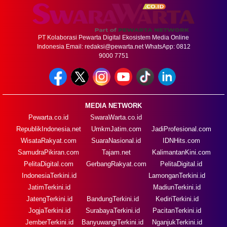
PT Kolaborasi Pewarta Digital Ekosistem Media Online
Indonesia Email:
redaksi@pewarta.net
WhatsApp: 0812
9000 7751
MEDIA NETWORK
Pewarta.co.id
SwaraWarta.co.id
RepublikIndonesia.net
UmkmJatim.com
JadiProfesional.com
WisataRakyat.com
SuaraNasional.id
IDNHits.com
SamudraPikiran.com
Tajam.net
KalimantanKini.com
PelitaDigital.com
GerbangRakyat.com
PelitaDigital.id
IndonesiaTerkini.id
LamonganTerkini.id
JatimTerkini.id
MadiunTerkini.id
JatengTerkini.id
BandungTerkini.id
KediriTerkini.id
JogjaTerkini.id
SurabayaTerkini.id
PacitanTerkini.id
JemberTerkini.id
BanyuwangiTerkini.id
NganjukTerkini.id