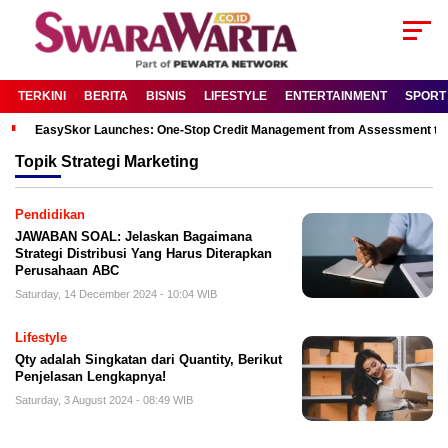
TERKINI
BERITA
BISNIS
LIFESTYLE
ENTERTAINMENT
SPORT
EasySkor Launches: One-Stop Credit Management from Assessment to R
Topik
Strategi Marketing
Pendidikan
JAWABAN SOAL: Jelaskan Bagaimana
Strategi Distribusi Yang Harus Diterapkan
Perusahaan ABC
Saturday, 14 December 2024 - 10:04 WIB
Lifestyle
Qty adalah Singkatan dari Quantity, Berikut
Penjelasan Lengkapnya!
Saturday, 3 August 2024 - 08:49 WIB