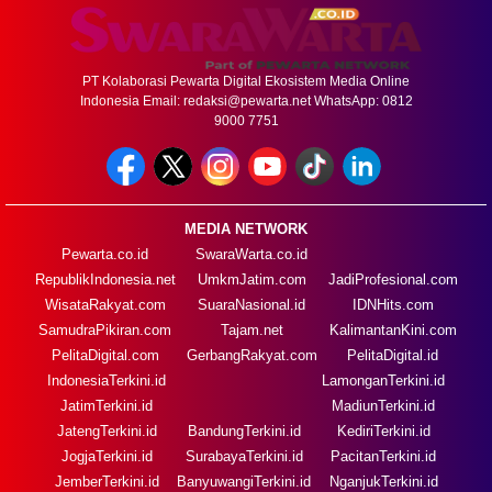
PT Kolaborasi Pewarta Digital Ekosistem Media Online
Indonesia Email:
redaksi@pewarta.net
WhatsApp: 0812
9000 7751
MEDIA NETWORK
Pewarta.co.id
SwaraWarta.co.id
RepublikIndonesia.net
UmkmJatim.com
JadiProfesional.com
WisataRakyat.com
SuaraNasional.id
IDNHits.com
SamudraPikiran.com
Tajam.net
KalimantanKini.com
PelitaDigital.com
GerbangRakyat.com
PelitaDigital.id
IndonesiaTerkini.id
LamonganTerkini.id
JatimTerkini.id
MadiunTerkini.id
JatengTerkini.id
BandungTerkini.id
KediriTerkini.id
JogjaTerkini.id
SurabayaTerkini.id
PacitanTerkini.id
JemberTerkini.id
BanyuwangiTerkini.id
NganjukTerkini.id