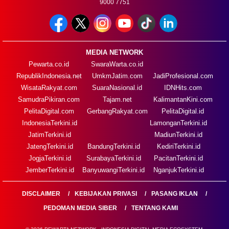
9000 7751
MEDIA NETWORK
Pewarta.co.id
SwaraWarta.co.id
RepublikIndonesia.net
UmkmJatim.com
JadiProfesional.com
WisataRakyat.com
SuaraNasional.id
IDNHits.com
SamudraPikiran.com
Tajam.net
KalimantanKini.com
PelitaDigital.com
GerbangRakyat.com
PelitaDigital.id
IndonesiaTerkini.id
LamonganTerkini.id
JatimTerkini.id
MadiunTerkini.id
JatengTerkini.id
BandungTerkini.id
KediriTerkini.id
JogjaTerkini.id
SurabayaTerkini.id
PacitanTerkini.id
JemberTerkini.id
BanyuwangiTerkini.id
NganjukTerkini.id
DISCLAIMER
KEBIJAKAN PRIVASI
PASANG IKLAN
PEDOMAN MEDIA SIBER
TENTANG KAMI