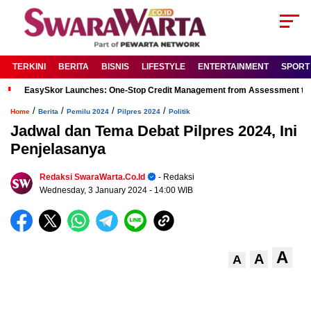
TERKINI
BERITA
BISNIS
LIFESTYLE
ENTERTAINMENT
SPORT
EasySkor Launches: One-Stop Credit Management from Assessment to R
/
/
/
/
Home
Berita
Pemilu 2024
Pilpres 2024
Politik
Jadwal dan Tema Debat Pilpres 2024, Ini
Penjelasanya
Redaksi SwaraWarta.co.id
- Redaksi
Wednesday, 3 January 2024
- 14:00 WIB
A
A
A