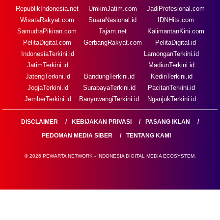
RepublikIndonesia.net
UmkmJatim.com
JadiProfesional.com
WisataRakyat.com
SuaraNasional.id
IDNHits.com
SamudraPikiran.com
Tajam.net
KalimantanKini.com
PelitaDigital.com
GerbangRakyat.com
PelitaDigital.id
IndonesiaTerkini.id
LamonganTerkini.id
JatimTerkini.id
MadiunTerkini.id
JatengTerkini.id
BandungTerkini.id
KediriTerkini.id
JogjaTerkini.id
SurabayaTerkini.id
PacitanTerkini.id
JemberTerkini.id
BanyuwangiTerkini.id
NganjukTerkini.id
DISCLAIMER
KEBIJAKAN PRIVASI
PASANG IKLAN
PEDOMAN MEDIA SIBER
TENTANG KAMI
© 2026 PEWARTA NETWORK - INDONESIA DIGITAL MEDIA ECOSYSTEM.