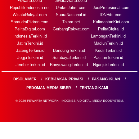
Pewarta.co.id
SwaraWarta.co.id
RepublikIndonesia.net
UmkmJatim.com
JadiProfesional.com
WisataRakyat.com
SuaraNasional.id
IDNHits.com
SamudraPikiran.com
Tajam.net
KalimantanKini.com
PelitaDigital.com
GerbangRakyat.com
PelitaDigital.id
IndonesiaTerkini.id
LamonganTerkini.id
JatimTerkini.id
MadiunTerkini.id
JatengTerkini.id
BandungTerkini.id
KediriTerkini.id
JogjaTerkini.id
SurabayaTerkini.id
PacitanTerkini.id
JemberTerkini.id
BanyuwangiTerkini.id
NganjukTerkini.id
DISCLAIMER
KEBIJAKAN PRIVASI
PASANG IKLAN
PEDOMAN MEDIA SIBER
TENTANG KAMI
© 2026 PEWARTA NETWORK - INDONESIA DIGITAL MEDIA ECOSYSTEM.