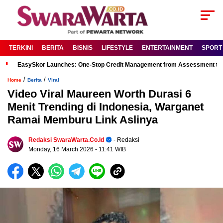
TERKINI
BERITA
BISNIS
LIFESTYLE
ENTERTAINMENT
SPORT
EasySkor Launches: One-Stop Credit Management from Assessment to R
/
/
Home
Berita
Viral
Video Viral Maureen Worth Durasi 6
Menit Trending di Indonesia, Warganet
Ramai Memburu Link Aslinya
Redaksi SwaraWarta.co.id
- Redaksi
Monday, 16 March 2026
- 11:41 WIB