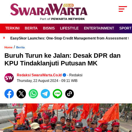
TERKINI
BERITA
BISNIS
LIFESTYLE
ENTERTAINMENT
SPORT
EasySkor Launches: One-Stop Credit Management from Assessment to R
/
Home
Berita
Buruh Turun ke Jalan: Desak DPR dan
KPU Tindaklanjuti Putusan MK
Redaksi SwaraWarta.co.id
- Redaksi
Thursday, 22 August 2024
- 09:11 WIB