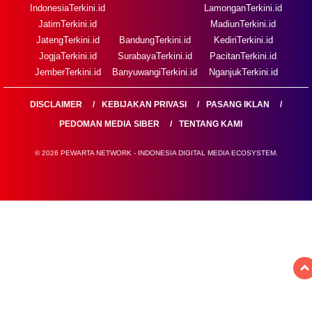
IndonesiaTerkini.id
LamonganTerkini.id
JatimTerkini.id
MadiunTerkini.id
JatengTerkini.id
BandungTerkini.id
KediriTerkini.id
JogjaTerkini.id
SurabayaTerkini.id
PacitanTerkini.id
JemberTerkini.id
BanyuwangiTerkini.id
NganjukTerkini.id
DISCLAIMER
KEBIJAKAN PRIVASI
PASANG IKLAN
PEDOMAN MEDIA SIBER
TENTANG KAMI
© 2026 PEWARTA NETWORK - INDONESIA DIGITAL MEDIA ECOSYSTEM.