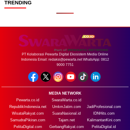
TRENDING
PT Kolaborasi Pewarta Digital Ekosistem Media Online
Indonesia Email:
redaksi@pewarta.net
WhatsApp: 0812
9000 7751
MEDIA NETWORK
Pewarta.co.id
SwaraWarta.co.id
RepublikIndonesia.net
UmkmJatim.com
JadiProfesional.com
WisataRakyat.com
SuaraNasional.id
IDNHits.com
SamudraPikiran.com
Tajam.net
KalimantanKini.com
PelitaDigital.com
GerbangRakyat.com
PelitaDigital.id