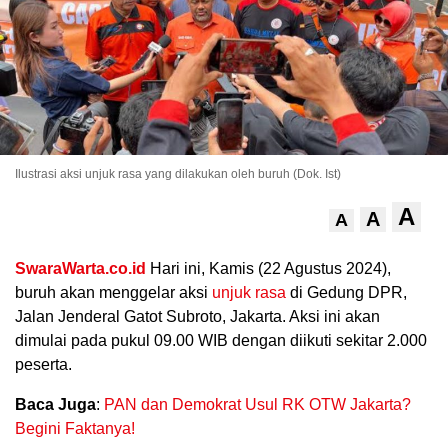
Ilustrasi aksi unjuk rasa yang dilakukan oleh buruh (Dok. Ist)
A
A
A
.
SwaraWarta.co.id
Hari ini, Kamis (22 Agustus 2024),
buruh akan menggelar aksi
unjuk rasa
di Gedung DPR,
Jalan Jenderal Gatot Subroto, Jakarta. Aksi ini akan
dimulai pada pukul 09.00 WIB dengan diikuti sekitar 2.000
peserta.
Baca Juga
:
PAN dan Demokrat Usul RK OTW Jakarta?
Begini Faktanya!