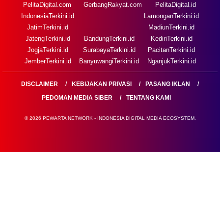
PelitaDigital.com
GerbangRakyat.com
PelitaDigital.id
IndonesiaTerkini.id
LamonganTerkini.id
JatimTerkini.id
MadiunTerkini.id
JatengTerkini.id
BandungTerkini.id
KediriTerkini.id
JogjaTerkini.id
SurabayaTerkini.id
PacitanTerkini.id
JemberTerkini.id
BanyuwangiTerkini.id
NganjukTerkini.id
DISCLAIMER
KEBIJAKAN PRIVASI
PASANG IKLAN
PEDOMAN MEDIA SIBER
TENTANG KAMI
© 2026 PEWARTA NETWORK - INDONESIA DIGITAL MEDIA ECOSYSTEM.