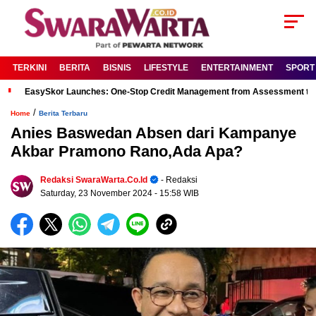
TERKINI
BERITA
BISNIS
LIFESTYLE
ENTERTAINMENT
SPORT
EasySkor Launches: One-Stop Credit Management from Assessment to R
/
Home
Berita Terbaru
Anies Baswedan Absen dari Kampanye
Akbar Pramono Rano,Ada Apa?
Redaksi SwaraWarta.co.id
- Redaksi
Saturday, 23 November 2024
- 15:58 WIB