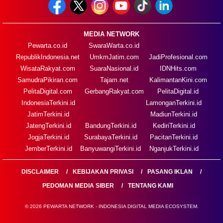
MEDIA NETWORK
Pewarta.co.id
SwaraWarta.co.id
RepublikIndonesia.net
UmkmJatim.com
JadiProfesional.com
WisataRakyat.com
SuaraNasional.id
IDNHits.com
SamudraPikiran.com
Tajam.net
KalimantanKini.com
PelitaDigital.com
GerbangRakyat.com
PelitaDigital.id
IndonesiaTerkini.id
LamonganTerkini.id
JatimTerkini.id
MadiunTerkini.id
JatengTerkini.id
BandungTerkini.id
KediriTerkini.id
JogjaTerkini.id
SurabayaTerkini.id
PacitanTerkini.id
JemberTerkini.id
BanyuwangiTerkini.id
NganjukTerkini.id
DISCLAIMER
KEBIJAKAN PRIVASI
PASANG IKLAN
PEDOMAN MEDIA SIBER
TENTANG KAMI
© 2026 PEWARTA NETWORK - INDONESIA DIGITAL MEDIA ECOSYSTEM.