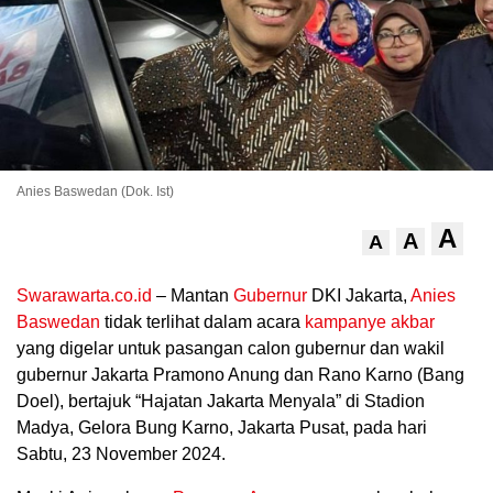
Anies Baswedan (Dok. Ist)
A
A
A
.
Swarawarta.co.id
– Mantan
Gubernur
DKI Jakarta,
Anies
Baswedan
tidak terlihat dalam acara
kampanye akbar
yang digelar untuk pasangan calon gubernur dan wakil
gubernur Jakarta Pramono Anung dan Rano Karno (Bang
Doel), bertajuk “Hajatan Jakarta Menyala” di Stadion
Madya, Gelora Bung Karno, Jakarta Pusat, pada hari
Sabtu, 23 November 2024.