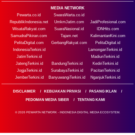
MEDIA NETWORK
Pewarta.co.id
SwaraWarta.co.id
RepublikIndonesia.net
UmkmJatim.com
JadiProfesional.com
WisataRakyat.com
SuaraNasional.id
IDNHits.com
SamudraPikiran.com
Tajam.net
KalimantanKini.com
PelitaDigital.com
GerbangRakyat.com
PelitaDigital.id
IndonesiaTerkini.id
LamonganTerkini.id
JatimTerkini.id
MadiunTerkini.id
JatengTerkini.id
BandungTerkini.id
KediriTerkini.id
JogjaTerkini.id
SurabayaTerkini.id
PacitanTerkini.id
JemberTerkini.id
BanyuwangiTerkini.id
NganjukTerkini.id
DISCLAIMER
KEBIJAKAN PRIVASI
PASANG IKLAN
PEDOMAN MEDIA SIBER
TENTANG KAMI
© 2026 PEWARTA NETWORK - INDONESIA DIGITAL MEDIA ECOSYSTEM.