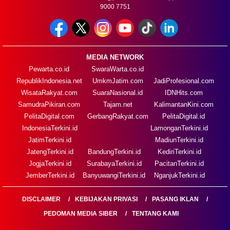
9000 7751
MEDIA NETWORK
Pewarta.co.id
SwaraWarta.co.id
RepublikIndonesia.net
UmkmJatim.com
JadiProfesional.com
WisataRakyat.com
SuaraNasional.id
IDNHits.com
SamudraPikiran.com
Tajam.net
KalimantanKini.com
PelitaDigital.com
GerbangRakyat.com
PelitaDigital.id
IndonesiaTerkini.id
LamonganTerkini.id
JatimTerkini.id
MadiunTerkini.id
JatengTerkini.id
BandungTerkini.id
KediriTerkini.id
JogjaTerkini.id
SurabayaTerkini.id
PacitanTerkini.id
JemberTerkini.id
BanyuwangiTerkini.id
NganjukTerkini.id
DISCLAIMER
KEBIJAKAN PRIVASI
PASANG IKLAN
PEDOMAN MEDIA SIBER
TENTANG KAMI