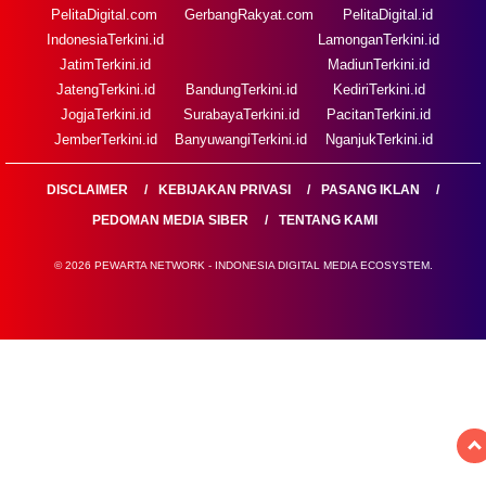
PelitaDigital.com
GerbangRakyat.com
PelitaDigital.id
IndonesiaTerkini.id
LamonganTerkini.id
JatimTerkini.id
MadiunTerkini.id
JatengTerkini.id
BandungTerkini.id
KediriTerkini.id
JogjaTerkini.id
SurabayaTerkini.id
PacitanTerkini.id
JemberTerkini.id
BanyuwangiTerkini.id
NganjukTerkini.id
DISCLAIMER
KEBIJAKAN PRIVASI
PASANG IKLAN
PEDOMAN MEDIA SIBER
TENTANG KAMI
© 2026 PEWARTA NETWORK - INDONESIA DIGITAL MEDIA ECOSYSTEM.