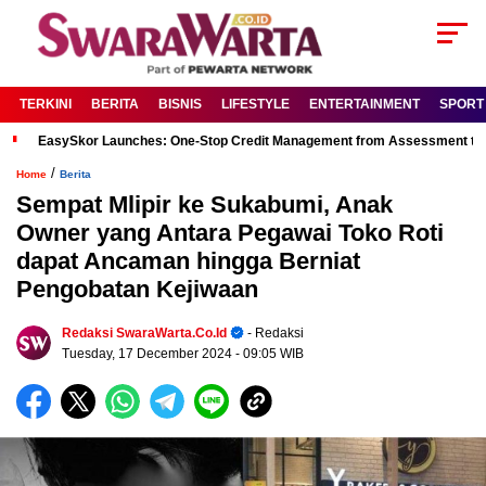
TERKINI
BERITA
BISNIS
LIFESTYLE
ENTERTAINMENT
SPORT
EasySkor Launches: One-Stop Credit Management from Assessment to R
/
Home
Berita
Sempat Mlipir ke Sukabumi, Anak
Owner yang Antara Pegawai Toko Roti
dapat Ancaman hingga Berniat
Pengobatan Kejiwaan
Redaksi SwaraWarta.co.id
- Redaksi
Tuesday, 17 December 2024
- 09:05 WIB