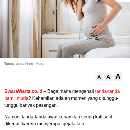
Tanda-tanda Hamil Muda
.
A
A
A
SwaraWarta.co.id
– Bagaimana mengenali
tanda-tanda
hamil muda
? Kehamilan adalah momen yang ditunggu-
tunggu banyak pasangan.
Namun, tanda-tanda awal kehamilan sering kali sulit
dikenali karena menyerupai gejala lain.