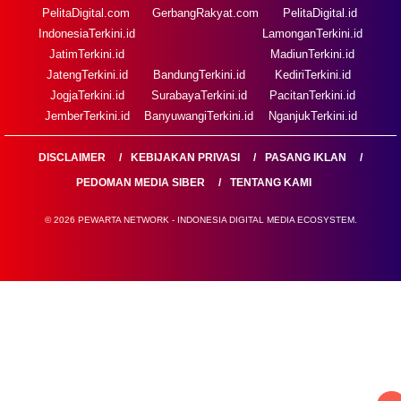
PelitaDigital.com
GerbangRakyat.com
PelitaDigital.id
IndonesiaTerkini.id
LamonganTerkini.id
JatimTerkini.id
MadiunTerkini.id
JatengTerkini.id
BandungTerkini.id
KediriTerkini.id
JogjaTerkini.id
SurabayaTerkini.id
PacitanTerkini.id
JemberTerkini.id
BanyuwangiTerkini.id
NganjukTerkini.id
DISCLAIMER
KEBIJAKAN PRIVASI
PASANG IKLAN
PEDOMAN MEDIA SIBER
TENTANG KAMI
© 2026 PEWARTA NETWORK - INDONESIA DIGITAL MEDIA ECOSYSTEM.